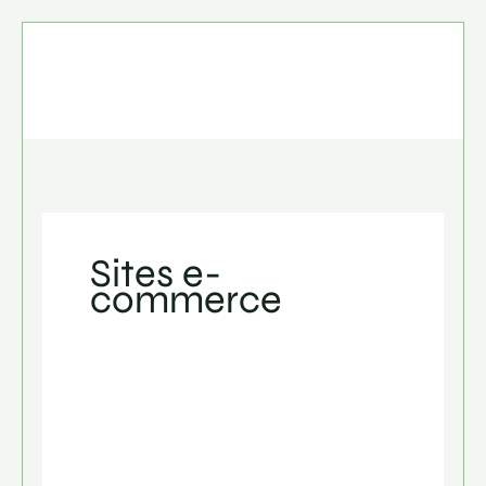
Aller
au
contenu
Sites e-
commerce
Parfums
Bombardier